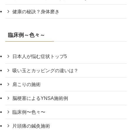
健康の秘訣？身体磨き
臨床例～色々～
日本人が悩む症状トップ5
吸い玉とカッピングの違いは？
肩こりの施術
脳梗塞によるYNSA施術例
臨床例〜色々〜
片頭痛の鍼灸施術