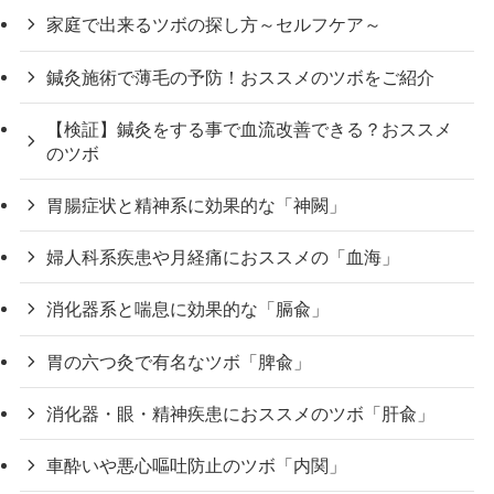
家庭で出来るツボの探し方～セルフケア～
鍼灸施術で薄毛の予防！おススメのツボをご紹介
【検証】鍼灸をする事で血流改善できる？おススメ
のツボ
胃腸症状と精神系に効果的な「神闕」
婦人科系疾患や月経痛におススメの「血海」
消化器系と喘息に効果的な「膈兪」
胃の六つ灸で有名なツボ「脾兪」
消化器・眼・精神疾患におススメのツボ「肝兪」
車酔いや悪心嘔吐防止のツボ「内関」