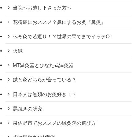
当院へお越し下さった方へ
花粉症におススメ？鼻にするお灸『鼻灸』
へそ灸で若返り！？世界の果てまでイッテQ！
火鍼
MT温灸器とひなた式温灸器
鍼と灸どちらが合っている？
日本人は無類のお灸好き！？
黒焼きの研究
泉佐野市でおススメの鍼灸院の選び方