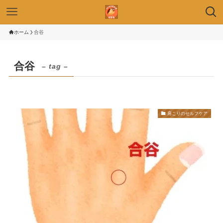
ホーム
合谷
合谷
– tag –
肩こりのセルフケア