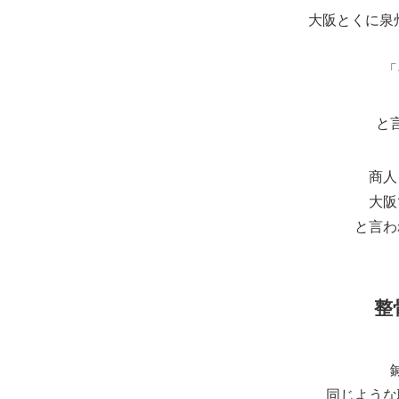
大阪とくに泉
「
と
商人
大阪
と言わ
整
同じような