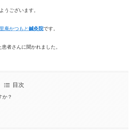
ようございます。
里庵かつもと
鍼灸院
です。
た患者さんに聞かれました。
目次
すか？