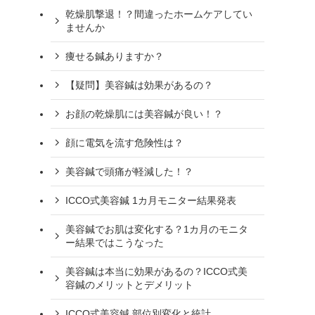
乾燥肌撃退！？間違ったホームケアしてい
ませんか
痩せる鍼ありますか？
【疑問】美容鍼は効果があるの？
お顔の乾燥肌には美容鍼が良い！？
顔に電気を流す危険性は？
美容鍼で頭痛が軽減した！？
ICCO式美容鍼 1カ月モニター結果発表
美容鍼でお肌は変化する？1カ月のモニタ
ー結果ではこうなった
美容鍼は本当に効果があるの？ICCO式美
容鍼のメリットとデメリット
ICCO式美容鍼 部位別変化と統計