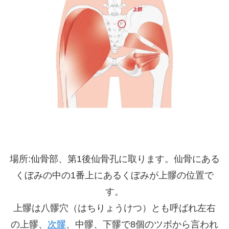
場所:仙骨部、第1後仙骨孔に取ります。仙骨にある
くぼみの中の1番上にあるくぼみが上髎の位置で
す。
上髎は八髎穴（はちりょうけつ）とも呼ばれ左右
の上髎、
次髎
、中髎、下髎で8個のツボから言われ