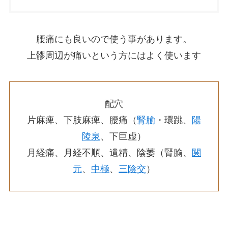
腰痛にも良いので使う事があります。
上髎周辺が痛いという方にはよく使います
配穴
片麻痺、下肢麻痺、腰痛（
腎腧
・環跳、
陽
陵泉
、下巨虚）
月経痛、月経不順、遺精、陰萎（腎腧、
関
元
、
中極
、
三陰交
）