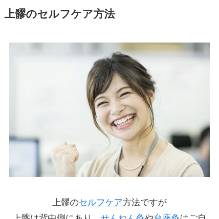
上髎のセルフケア方法
上髎の
セルフケア
方法ですが
上髎は背中側にあり、
せんねん灸
や
台座灸
はご自