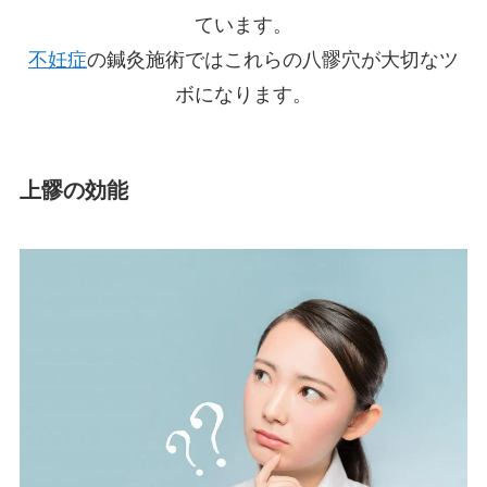
ています。
不妊症
の鍼灸施術ではこれらの八髎穴が大切なツ
ボになります。
上髎の効能