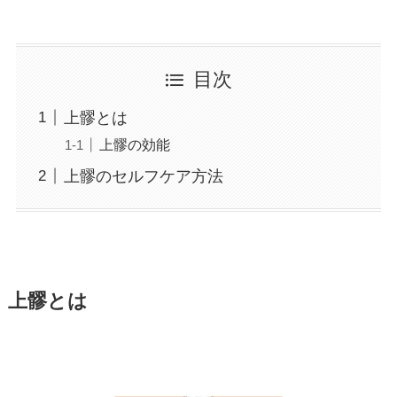
目次
上髎とは
上髎の効能
上髎のセルフケア方法
上髎とは