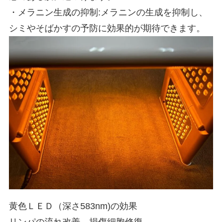
・メラニン生成の抑制:メラニンの生成を抑制し、
シミやそばかすの予防に効果的が期待できます。
黄色ＬＥＤ（深さ583nm)の効果