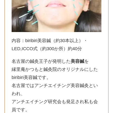
内容：biribiri美容鍼（約30本以上）・
LED,ICCO式（約300か所）約40分
名古屋の鍼灸王子が発明した
美容鍼
を
縁里庵かつもと鍼灸院のオリジナルにした
biribiri美容鍼です。
名古屋ではアンチエイチング美容鍼灸とい
われ、
アンチエイチング研究会も発足され私も会
員です。