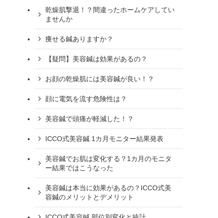
乾燥肌撃退！？間違ったホームケアしてい
ませんか
痩せる鍼ありますか？
【疑問】美容鍼は効果があるの？
お顔の乾燥肌には美容鍼が良い！？
顔に電気を流す危険性は？
美容鍼で頭痛が軽減した！？
ICCO式美容鍼 1カ月モニター結果発表
美容鍼でお肌は変化する？1カ月のモニタ
ー結果ではこうなった
美容鍼は本当に効果があるの？ICCO式美
容鍼のメリットとデメリット
ICCO式美容鍼 部位別変化と統計