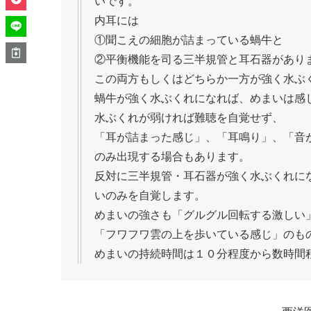
いです。
内耳には
①聞こえの細胞が詰まっている蝸牛と
②平衡機能を司る三半規管と耳石器があり
この両方もしくはどちらか一方が強く水ぶ
蝸牛が強く水ぶくれになれば、めまいは感
水ぶくれが弱ければ難聴を自覚せず、
「耳が詰まった感じ」、「耳鳴り」、「音
のみ出現する場合もあります。
反対に三半規管・耳石器が強く水ぶくれに
いのみを自覚します。
めまいの強さも「グルグル回転する激しい
「フワフワ雲の上を歩いている感じ」のも
めまいの持続時間は１０分程度から数時間