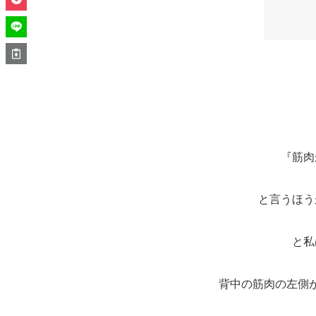
『筋肉
と言うほう
と私
背中の筋肉の左側