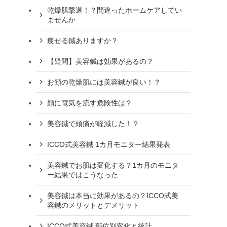
乾燥肌撃退！？間違ったホームケアしてい
ませんか
痩せる鍼ありますか？
【疑問】美容鍼は効果があるの？
お顔の乾燥肌には美容鍼が良い！？
顔に電気を流す危険性は？
美容鍼で頭痛が軽減した！？
ICCO式美容鍼 1カ月モニター結果発表
美容鍼でお肌は変化する？1カ月のモニタ
ー結果ではこうなった
美容鍼は本当に効果があるの？ICCO式美
容鍼のメリットとデメリット
ICCO式美容鍼 部位別変化と統計