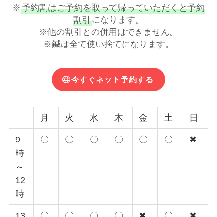
※
予約割はご予約を取って帰っていただくと予約
割引
になります。
※他の割引との併用はできません。
※鍼は全て使い捨てになります。
今すぐネット予約する
月
火
水
木
金
土
日
9
〇
〇
〇
〇
〇
〇
✖
時
～
12
時
13
〇
〇
〇
〇
✖
〇
✖