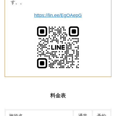
す。。
https://lin.ee/EgOAepG
料金表