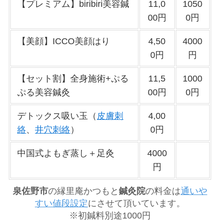
【プレミアム】biribiri美容鍼
11,0
1050
00円
0円
【美顔】ICCO美顔はり
4,50
4000
0円
円
【セット割】全身施術+ぷる
11,5
1000
ぷる美容鍼灸
00円
0円
デトックス吸い玉（
皮膚刺
4,00
絡
、
井穴刺絡
）
0円
中国式よもぎ蒸し＋足灸
4000
円
泉佐野市
の縁里庵かつもと
鍼灸院
の料金は
通いや
すい値段設定
にさせて頂いています。
※初鍼料別途1000円