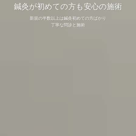
テレビでも話題の眼灸など鍼灸で話
泉佐野市で唯一鍼灸専門の鍼灸院で
鍼灸が初めての方も安心の施術
題の鍼灸院
す。
新規の半数以上は鍼灸初めての方ばかり
不妊症や自律神経失調症、眼精疲労など様々な疾患に対応してい
丁寧な問診と施術
鍼灸専門の縁里庵かつもと鍼灸院
ます。