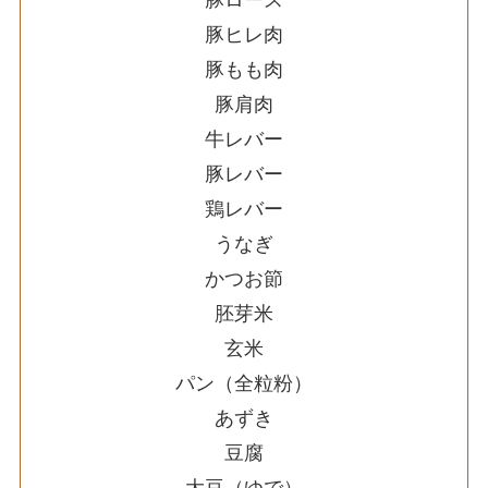
豚ロース
豚ヒレ肉
豚もも肉
豚肩肉
牛レバー
豚レバー
鶏レバー
うなぎ
かつお節
胚芽米
玄米
パン（全粒粉）
あずき
豆腐