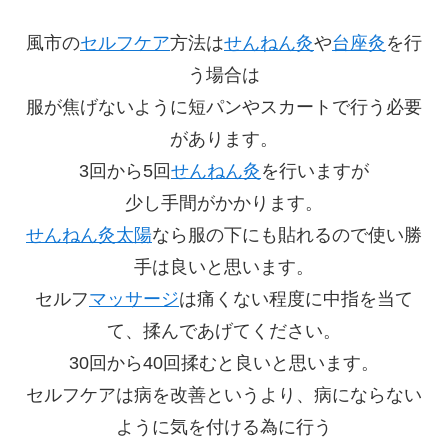
風市の
セルフケア
方法は
せんねん灸
や
台座灸
を行
う場合は
服が焦げないように短パンやスカートで行う必要
があります。
3回から5回
せんねん灸
を行いますが
少し手間がかかります。
せんねん灸太陽
なら服の下にも貼れるので使い勝
手は良いと思います。
セルフ
マッサージ
は痛くない程度に中指を当て
て、揉んであげてください。
30回から40回揉むと良いと思います。
セルフケアは病を改善というより、病にならない
ように気を付ける為に行う