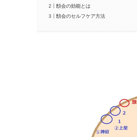
顖会の効能とは
顖会のセルフケア方法