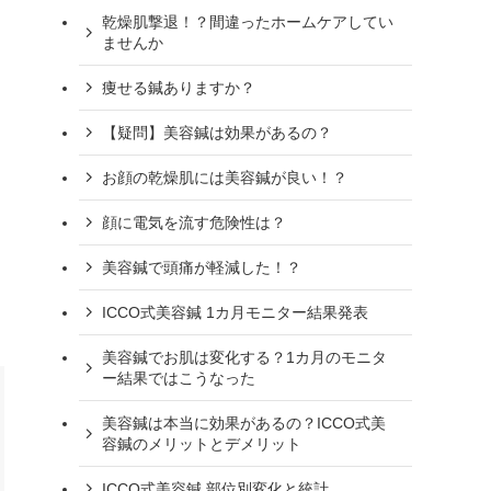
乾燥肌撃退！？間違ったホームケアしてい
ませんか
痩せる鍼ありますか？
【疑問】美容鍼は効果があるの？
お顔の乾燥肌には美容鍼が良い！？
顔に電気を流す危険性は？
美容鍼で頭痛が軽減した！？
ICCO式美容鍼 1カ月モニター結果発表
美容鍼でお肌は変化する？1カ月のモニタ
ー結果ではこうなった
美容鍼は本当に効果があるの？ICCO式美
容鍼のメリットとデメリット
ICCO式美容鍼 部位別変化と統計