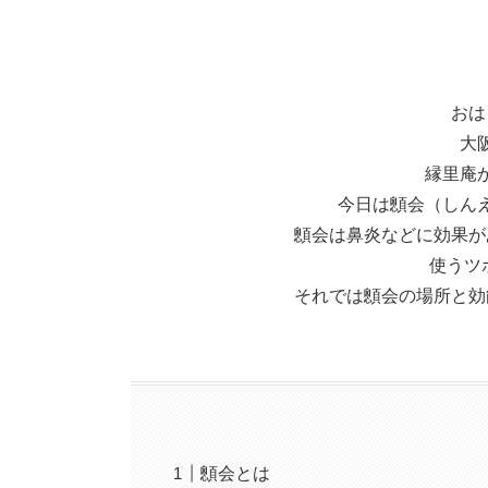
おは
大
縁里庵
今日は顖会（しん
顖会は鼻炎などに効果が
使うツ
それでは顖会の場所と効
顖会とは