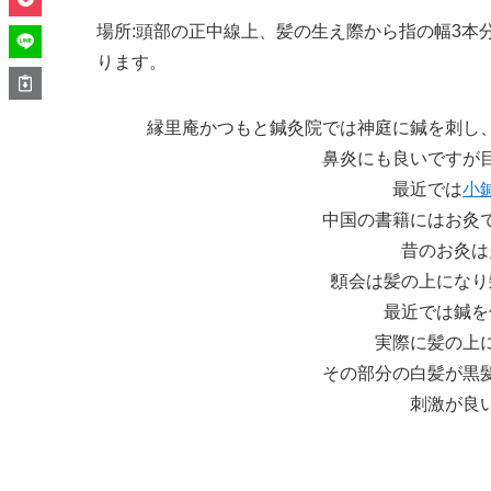
場所:頭部の正中線上、髪の生え際から指の幅3本
ります。
縁里庵かつもと鍼灸院では神庭に鍼を刺し
鼻炎にも良いですが
最近では
小
中国の書籍にはお灸
昔のお灸は
顖会は髪の上になり
最近では鍼を
実際に髪の上
その部分の白髪が黒
刺激が良