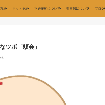
方法
ネット予約
不妊施術について
美容鍼について
ブログ
なツボ「顖会」
宏亮