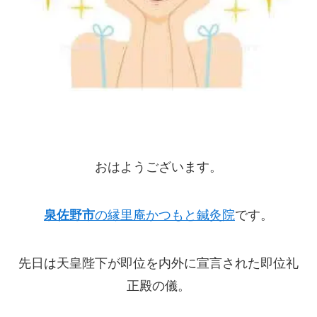
おはようございます。
泉佐野市
の縁里庵かつもと鍼灸院
です。
先日は天皇陛下が即位を内外に宣言された即位礼
正殿の儀。