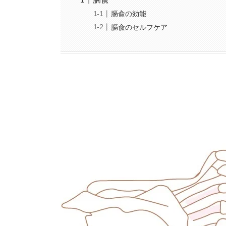
膈兪の効能
膈兪のセルフケア