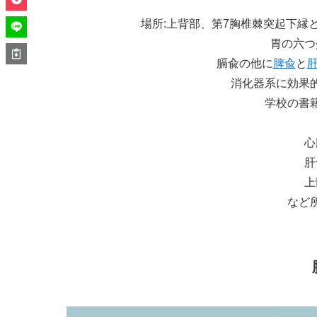
場所:上背部、第7胸椎棘突起下縁
胃の六つ
膈兪の他に
脾兪
と
消化器系に効果
学校の書
心
肝
上
など