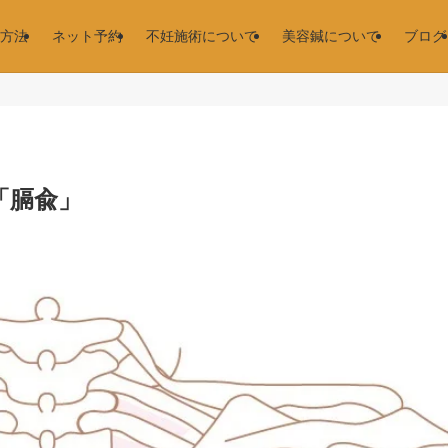
方法
ネット予約
不妊施術について
美容鍼について
ブログ
「膈兪」