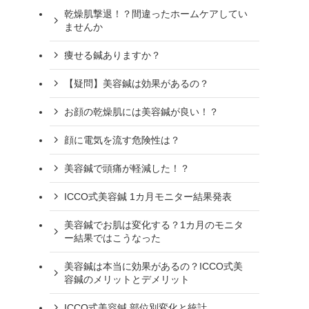
乾燥肌撃退！？間違ったホームケアしてい
ませんか
痩せる鍼ありますか？
【疑問】美容鍼は効果があるの？
お顔の乾燥肌には美容鍼が良い！？
顔に電気を流す危険性は？
美容鍼で頭痛が軽減した！？
ICCO式美容鍼 1カ月モニター結果発表
美容鍼でお肌は変化する？1カ月のモニタ
ー結果ではこうなった
美容鍼は本当に効果があるの？ICCO式美
容鍼のメリットとデメリット
ICCO式美容鍼 部位別変化と統計