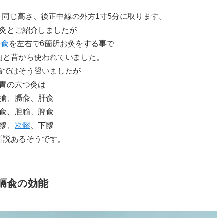
と同じ高さ、後正中線の外方1寸5分に取ります。
灸とご紹介しましたが
肝兪
を左右で6箇所お灸をする事で
的と昔から使われていました。
籍ではそう習いましたが
胃の六つ灸は
腧、膈兪、肝兪
兪、胆腧、脾兪
髎、
次髎
、下髎
所説あるそうです。
膈兪の効能