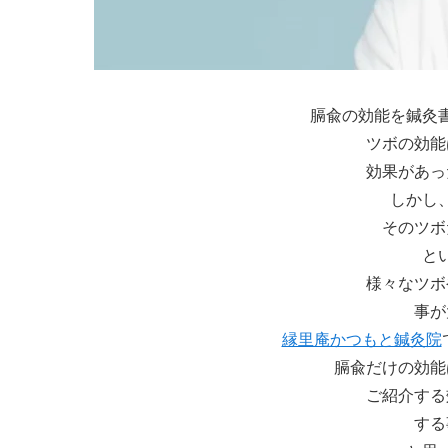
膈兪の効能を鍼灸
ツボの効能
効果があっ
しかし
そのツボ
と
様々なツボ
事が
縁里庵かつもと鍼灸院
膈兪だけの効能
ご紹介する
する