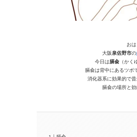
おは
大阪
泉佐野市
の
今日は
膈兪
（かく
膈兪は背中にあるツボ
消化器系に効果的で昔
膈兪の場所と効
膈兪