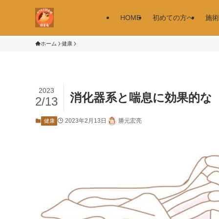
HOME
初めての方へ
施術
ホーム
健康
2023
消化器系と喘息に効果的な
2/13
2023年2月13日
勝元宏亮
健康