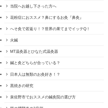
当院へお越し下さった方へ
花粉症におススメ？鼻にするお灸『鼻灸』
へそ灸で若返り！？世界の果てまでイッテQ！
火鍼
MT温灸器とひなた式温灸器
鍼と灸どちらが合っている？
日本人は無類のお灸好き！？
黒焼きの研究
泉佐野市でおススメの鍼灸院の選び方