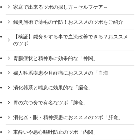
家庭で出来るツボの探し方～セルフケア～
鍼灸施術で薄毛の予防！おススメのツボをご紹介
【検証】鍼灸をする事で血流改善できる？おススメ
のツボ
胃腸症状と精神系に効果的な「神闕」
婦人科系疾患や月経痛におススメの「血海」
消化器系と喘息に効果的な「膈兪」
胃の六つ灸で有名なツボ「脾兪」
消化器・眼・精神疾患におススメのツボ「肝兪」
車酔いや悪心嘔吐防止のツボ「内関」