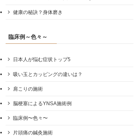
健康の秘訣？身体磨き
臨床例～色々～
日本人が悩む症状トップ5
吸い玉とカッピングの違いは？
肩こりの施術
脳梗塞によるYNSA施術例
臨床例〜色々〜
片頭痛の鍼灸施術