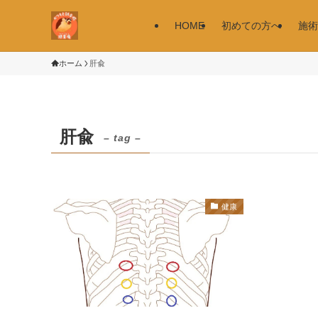
HOME
初めての方へ
施術
ホーム
肝兪
肝兪
– tag –
健康