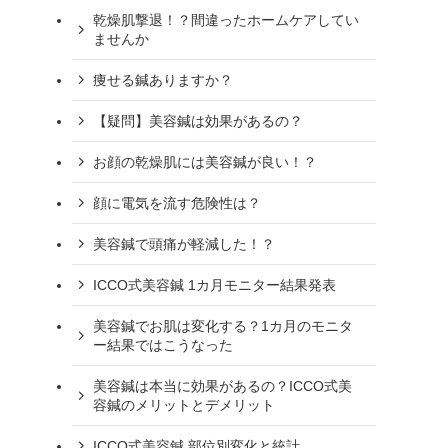
乾燥肌撃退！？間違ったホームケアしてい
ませんか
痩せる鍼ありますか？
【疑問】美容鍼は効果があるの？
お顔の乾燥肌には美容鍼が良い！？
顔に電気を流す危険性は？
美容鍼で頭痛が軽減した！？
ICCO式美容鍼 1カ月モニター結果発表
美容鍼でお肌は変化する？1カ月のモニタ
ー結果ではこうなった
美容鍼は本当に効果があるの？ICCO式美
容鍼のメリットとデメリット
ICCO式美容鍼 部位別変化と統計