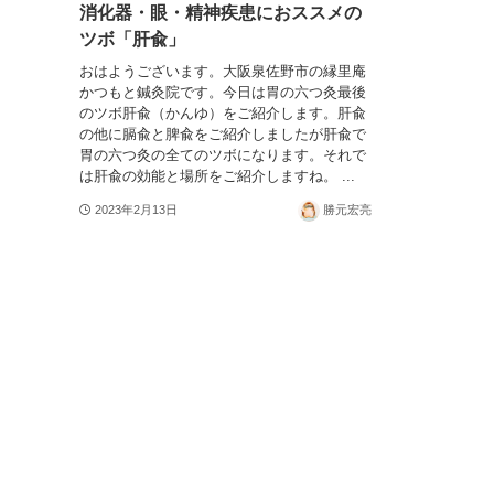
消化器・眼・精神疾患におススメの
ツボ「肝兪」
おはようございます。大阪泉佐野市の縁里庵
かつもと鍼灸院です。今日は胃の六つ灸最後
のツボ肝兪（かんゆ）をご紹介します。肝兪
の他に膈兪と脾兪をご紹介しましたが肝兪で
胃の六つ灸の全てのツボになります。それで
は肝兪の効能と場所をご紹介しますね。 ...
2023年2月13日
勝元宏亮