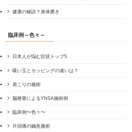
健康の秘訣？身体磨き
臨床例～色々～
日本人が悩む症状トップ5
吸い玉とカッピングの違いは？
肩こりの施術
脳梗塞によるYNSA施術例
臨床例〜色々〜
片頭痛の鍼灸施術