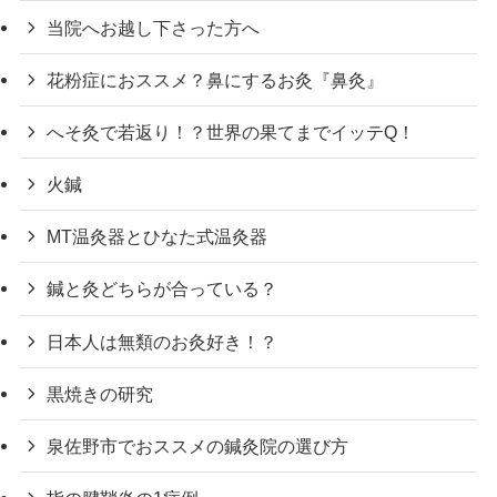
当院へお越し下さった方へ
花粉症におススメ？鼻にするお灸『鼻灸』
へそ灸で若返り！？世界の果てまでイッテQ！
火鍼
MT温灸器とひなた式温灸器
鍼と灸どちらが合っている？
日本人は無類のお灸好き！？
黒焼きの研究
泉佐野市でおススメの鍼灸院の選び方