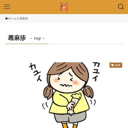
ホーム
蕁麻疹
蕁麻疹
– tag –
健康