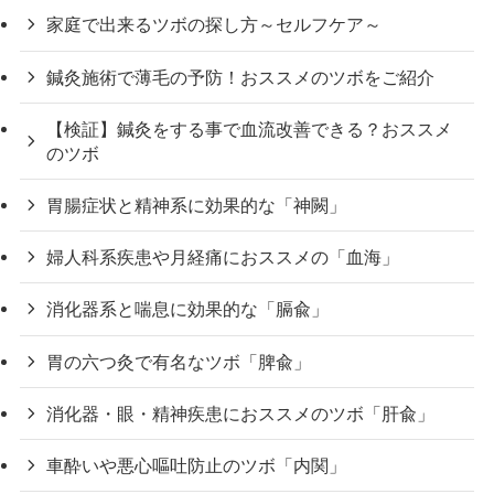
家庭で出来るツボの探し方～セルフケア～
鍼灸施術で薄毛の予防！おススメのツボをご紹介
【検証】鍼灸をする事で血流改善できる？おススメ
のツボ
胃腸症状と精神系に効果的な「神闕」
婦人科系疾患や月経痛におススメの「血海」
消化器系と喘息に効果的な「膈兪」
胃の六つ灸で有名なツボ「脾兪」
消化器・眼・精神疾患におススメのツボ「肝兪」
車酔いや悪心嘔吐防止のツボ「内関」