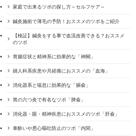
家庭で出来るツボの探し方～セルフケア～
鍼灸施術で薄毛の予防！おススメのツボをご紹介
【検証】鍼灸をする事で血流改善できる？おススメ
のツボ
胃腸症状と精神系に効果的な「神闕」
婦人科系疾患や月経痛におススメの「血海」
消化器系と喘息に効果的な「膈兪」
胃の六つ灸で有名なツボ「脾兪」
消化器・眼・精神疾患におススメのツボ「肝兪」
車酔いや悪心嘔吐防止のツボ「内関」