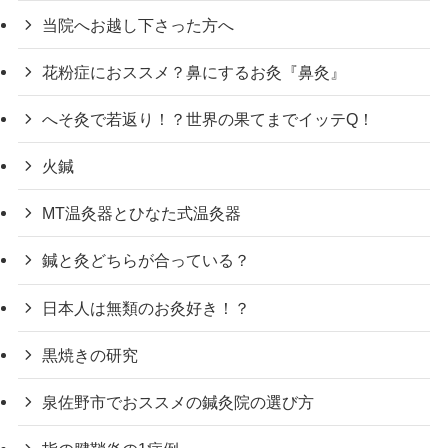
当院へお越し下さった方へ
花粉症におススメ？鼻にするお灸『鼻灸』
へそ灸で若返り！？世界の果てまでイッテQ！
火鍼
MT温灸器とひなた式温灸器
鍼と灸どちらが合っている？
日本人は無類のお灸好き！？
黒焼きの研究
泉佐野市でおススメの鍼灸院の選び方