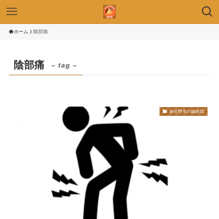
ホーム
陰部痛
陰部痛
– tag –
泉佐野市の鍼灸院