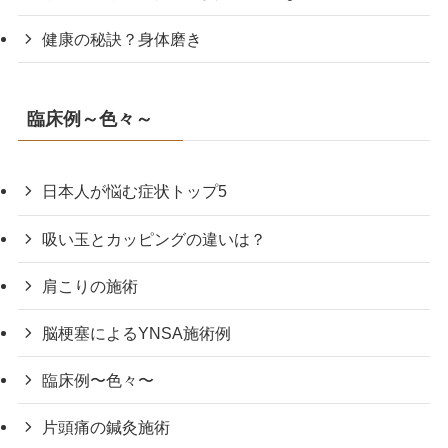
健康の秘訣？身体磨き
臨床例～色々～
日本人が悩む症状トップ5
吸い玉とカッピングの違いは？
肩こりの施術
脳梗塞によるYNSA施術例
臨床例〜色々〜
片頭痛の鍼灸施術