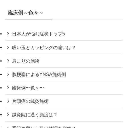
臨床例～色々～
日本人が悩む症状トップ5
吸い玉とカッピングの違いは？
肩こりの施術
脳梗塞によるYNSA施術例
臨床例〜色々〜
片頭痛の鍼灸施術
鍼灸院に通う頻度は？