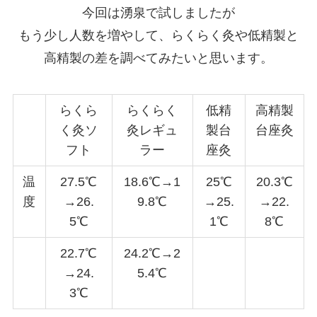
今回は湧泉で試しましたが
もう少し人数を増やして、らくらく灸や低精製と
高精製の差を調べてみたいと思います。
らくら
らくらく
低精
高精製
く灸ソ
灸レギュ
製台
台座灸
フト
ラー
座灸
温
27.5℃
18.6℃→1
25℃
20.3℃
度
→26.
9.8℃
→25.
→22.
5℃
1℃
8℃
22.7℃
24.2℃→2
→24.
5.4℃
3℃