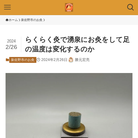
ホーム
泉佐野市のお灸
らくらく灸で湧泉にお灸をして足
2024
2/26
の温度は変化するのか
2024年2月26日
勝元宏亮
泉佐野市のお灸