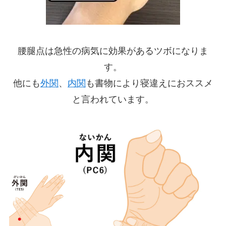
腰腿点は急性の病気に効果があるツボになりま
す。
他にも
外関
、
内関
も書物により寝違えにおススメ
と言われています。