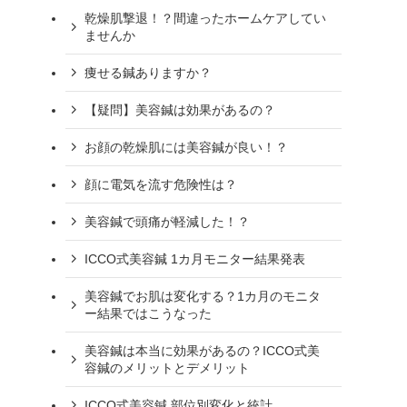
乾燥肌撃退！？間違ったホームケアしてい
ませんか
痩せる鍼ありますか？
【疑問】美容鍼は効果があるの？
お顔の乾燥肌には美容鍼が良い！？
顔に電気を流す危険性は？
美容鍼で頭痛が軽減した！？
ICCO式美容鍼 1カ月モニター結果発表
美容鍼でお肌は変化する？1カ月のモニタ
ー結果ではこうなった
美容鍼は本当に効果があるの？ICCO式美
容鍼のメリットとデメリット
ICCO式美容鍼 部位別変化と統計