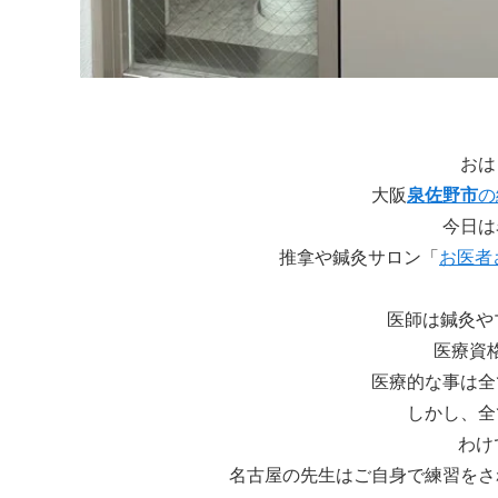
おは
大阪
泉佐野市
の
今日は
推拿や鍼灸サロン「
お医者さ
医師は鍼灸や
医療資
医療的な事は全
しかし、全
わけ
名古屋の先生はご自身で練習をさ