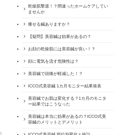
乾燥肌撃退！？間違ったホームケアしてい
ませんか
痩せる鍼ありますか？
【疑問】美容鍼は効果があるの？
お顔の乾燥肌には美容鍼が良い！？
顔に電気を流す危険性は？
美容鍼で頭痛が軽減した！？
ICCO式美容鍼 1カ月モニター結果発表
美容鍼でお肌は変化する？1カ月のモニタ
ー結果ではこうなった
美容鍼は本当に効果があるの？ICCO式美
容鍼のメリットとデメリット
ICCO式美容鍼 部位別変化と統計